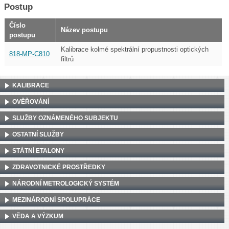
Postup
Číslo
Název postupu
postupu
Kalibrace kolmé spektrální propustnosti optických
818-MP-C810
filtrů
KALIBRACE
OVĚŘOVÁNÍ
SLUŽBY OZNÁMENÉHO SUBJEKTU
OSTATNÍ SLUŽBY
STÁTNÍ ETALONY
ZDRAVOTNICKÉ PROSTŘEDKY
NÁRODNÍ METROLOGICKÝ SYSTÉM
MEZINÁRODNÍ SPOLUPRÁCE
VĚDA A VÝZKUM