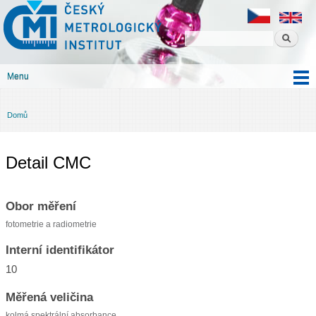
Český
Přejít k
metrologický
hlavnímu
institut
obsahu
Menu
Hlavní menu
Domů
Jste zde
Detail CMC
Obor měření
fotometrie a radiometrie
Interní identifikátor
10
Měřená veličina
kolmá spektrální absorbance