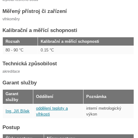
Měřený přístroj či zařízení
vlhkoměry
Kalibrační a měřící schopnosti
Rozsah
Kalibrační a měřící schopnosti
80 - 90 °C
0.15 °C
Technická způsobilost
akreditace
Garant služby
Garant
Oddělení
Poznámka
služby
oddělení teploty a
interní metrologický
Ing. Jiří Bílek
vlhkosti
výkon
Postup