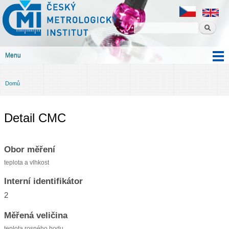
Český
Přejít k
metrologický
hlavnímu
institut
obsahu
Menu
Hlavní menu
Domů
Jste zde
Detail CMC
Obor měření
teplota a vlhkost
Interní identifikátor
2
Měřená veličina
teplota rosného bodu