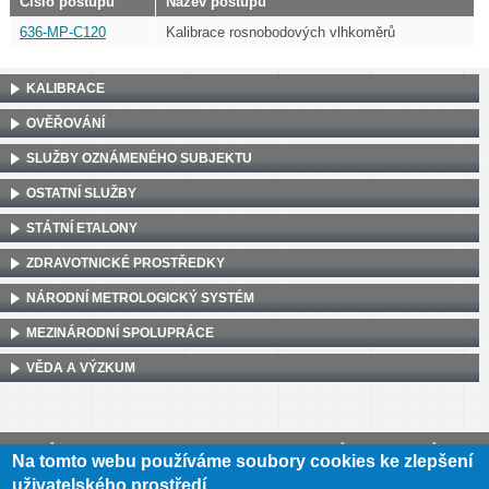
Číslo postupu
Název postupu
636-MP-C120
Kalibrace rosnobodových vlhkoměrů
KALIBRACE
OVĚŘOVÁNÍ
SLUŽBY OZNÁMENÉHO SUBJEKTU
OSTATNÍ SLUŽBY
STÁTNÍ ETALONY
ZDRAVOTNICKÉ PROSTŘEDKY
NÁRODNÍ METROLOGICKÝ SYSTÉM
MEZINÁRODNÍ SPOLUPRÁCE
VĚDA A VÝZKUM
Český metrologický institut, Okružní 31, 638 00 Brno
•
IČ: 00177016
•
DIČ:
Na tomto webu používáme soubory cookies ke zlepšení
CZ00177016
uživatelského prostředí.