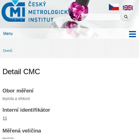
Český
Přejít k
metrologický
hlavnímu
institut
obsahu
Menu
Hlavní menu
Domů
Jste zde
Detail CMC
Obor měření
teplota a vlhkost
Interní identifikátor
11
Měřená veličina
teplota