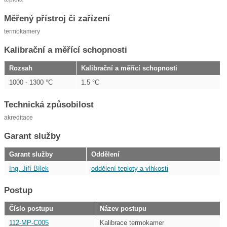
Měřený přístroj či zařízení
termokamery
Kalibrační a měřící schopnosti
Rozsah
Kalibrační a měřící schopnosti
1000 - 1300 °C
1.5 °C
Technická způsobilost
akreditace
Garant služby
Garant služby
Oddělení
Ing. Jiří Bílek
oddělení teploty a vlhkosti
Postup
Číslo postupu
Název postupu
112-MP-C005
Kalibrace termokamer