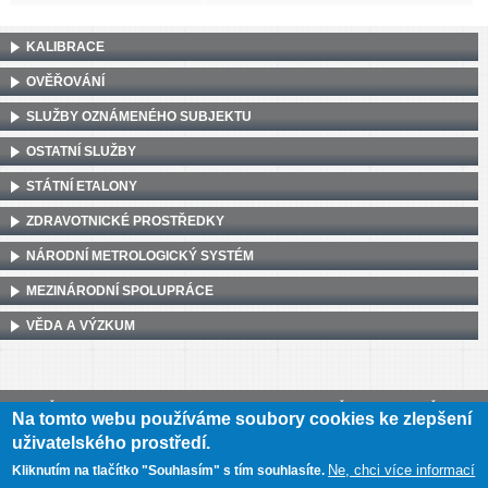
KALIBRACE
OVĚŘOVÁNÍ
SLUŽBY OZNÁMENÉHO SUBJEKTU
OSTATNÍ SLUŽBY
STÁTNÍ ETALONY
ZDRAVOTNICKÉ PROSTŘEDKY
NÁRODNÍ METROLOGICKÝ SYSTÉM
MEZINÁRODNÍ SPOLUPRÁCE
VĚDA A VÝZKUM
Český metrologický institut, Okružní 31, 638 00 Brno
•
IČ: 00177016
•
DIČ:
Na tomto webu používáme soubory cookies ke zlepšení
CZ00177016
uživatelského prostředí.
Mapa webu
•
Prohlášení o přístupnosti
Ne, chci více informací
Kliknutím na tlačítko "Souhlasím" s tím souhlasíte.