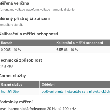
Měřená veličina
urrent and voltage waveform: voltage harmonic distortion
Měřený přístroj či zařízení
enerátory signálu
Kalibrační a měřící schopnosti
Rozsah
Kalibrační a měřící schopnosti
0.0005 - 40 %
6,5E-06 - 10 %
Technická způsobilost
CIPM MRA
Garant služby
Garant služby
Oddělení
Ing. Jiří Streit
oddělení primární etalonáže ss a nf elektrických
Podmínky měření
první harmonická frekvence
20 Hz až 100 kHz