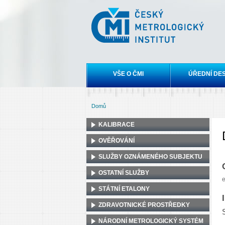
Český
metrologický
institut
Hlavní menu
VŠE O ČMI
ÚŘEDNÍ DE
Domů
Jste zde
KALIBRACE
OVĚŘOVÁNÍ
SLUŽBY OZNÁMENÉHO SUBJEKTU
OSTATNÍ SLUŽBY
e
STÁTNÍ ETALONY
ZDRAVOTNICKÉ PROSTŘEDKY
NÁRODNÍ METROLOGICKÝ SYSTÉM