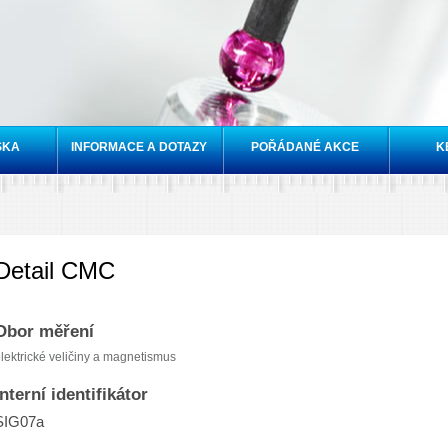
Přejít k
hlavnímu
obsahu
SKA
INFORMACE A DOTAZY
POŘÁDANÉ AKCE
K
Detail CMC
Obor měření
lektrické veličiny a magnetismus
Interní identifikátor
SIG07a