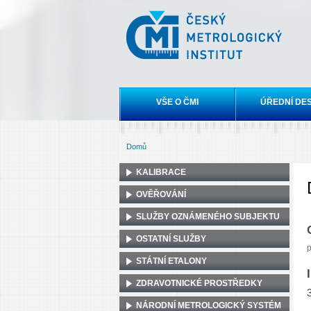
Český
metrologický
institut
Hlavní menu
VŠE O ČMI
ÚŘEDNÍ DE
Domů
Jste zde
KALIBRACE
OVĚŘOVÁNÍ
SLUŽBY OZNÁMENÉHO SUBJEKTU
OSTATNÍ SLUŽBY
p
STÁTNÍ ETALONY
ZDRAVOTNICKÉ PROSTŘEDKY
NÁRODNÍ METROLOGICKÝ SYSTÉM