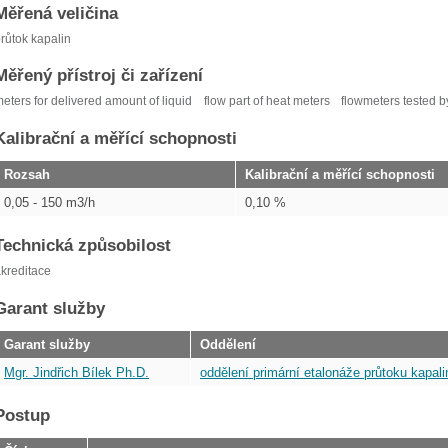
Měřená veličina
růtok kapalin
Měřený přístroj či zařízení
eters for delivered amount of liquid
flow part of heat meters
flowmeters tested b
Kalibrační a měřící schopnosti
Rozsah
Kalibrační a měřící schopnosti
0,05 - 150 m3/h
0,10 %
Technická způsobilost
kreditace
Garant služby
Garant služby
Oddělení
Mgr. Jindřich Bílek Ph.D.
oddělení primární etalonáže průtoku kapalin
Postup