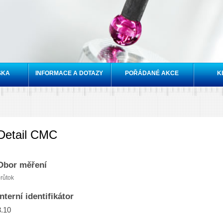
Přejít k
hlavnímu
obsahu
SKA
INFORMACE A DOTAZY
POŘÁDANÉ AKCE
K
Detail CMC
Obor měření
růtok
Interní identifikátor
3.10