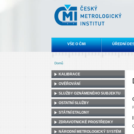
Český
metrologický
institut
Hlavní menu
VŠE O ČMI
ÚŘEDNÍ DE
Domů
Jste zde
KALIBRACE
OVĚŘOVÁNÍ
SLUŽBY OZNÁMENÉHO SUBJEKTU
OSTATNÍ SLUŽBY
p
STÁTNÍ ETALONY
ZDRAVOTNICKÉ PROSTŘEDKY
NÁRODNÍ METROLOGICKÝ SYSTÉM