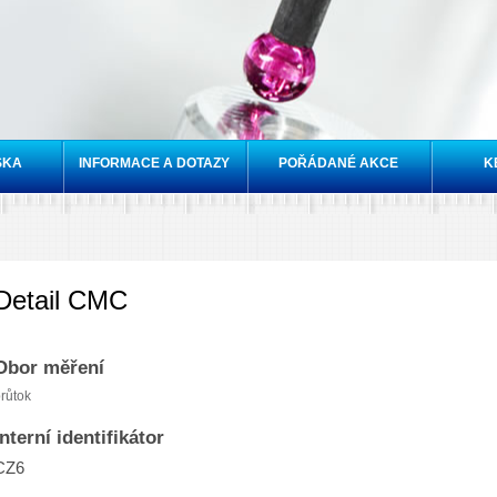
Přejít k
hlavnímu
obsahu
SKA
INFORMACE A DOTAZY
POŘÁDANÉ AKCE
K
Detail CMC
Obor měření
růtok
Interní identifikátor
CZ6