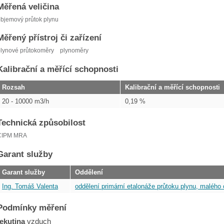
Měřená veličina
bjemový průtok plynu
Měřený přístroj či zařízení
lynové průtokoměry
plynoměry
Kalibrační a měřící schopnosti
Rozsah
Kalibrační a měřící schopnosti
20 - 10000 m3/h
0,19 %
Technická způsobilost
CIPM MRA
Garant služby
Garant služby
Oddělení
Ing. Tomáš Valenta
oddělení primární etalonáže průtoku plynu, malého 
Podmínky měření
tekutina
vzduch