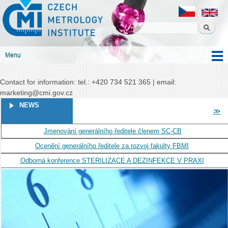
Czech
Skip to
Czech metrology institute
metrology
main
institute
content
Menu
Main menu
Contact for information: tel.: +420 734 521 365 | email:
marketing@cmi.gov.cz
PAGES
NEWS
≫
Jmenování generálního ředitele členem SC-CB
Ocenění generálního ředitele za rozvoj fakulty FBMI
Odborná konference STERILIZACE A DEZINFEKCE V PRAXI